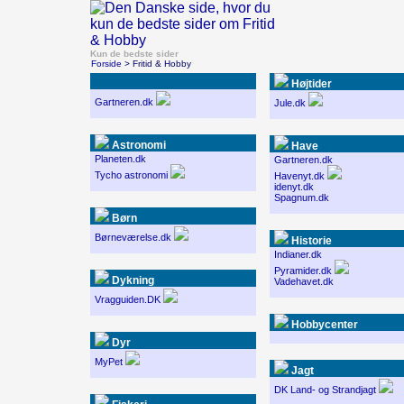
Kun de bedste sider
Forside
> Fritid & Hobby
Højtider
Gartneren.dk
Jule.dk
Astronomi
Have
Planeten.dk
Gartneren.dk
Tycho astronomi
Havenyt.dk
idenyt.dk
Spagnum.dk
Børn
Børneværelse.dk
Historie
Indianer.dk
Pyramider.dk
Dykning
Vadehavet.dk
Vragguiden.DK
Hobbycenter
Dyr
MyPet
Jagt
DK Land- og Strandjagt