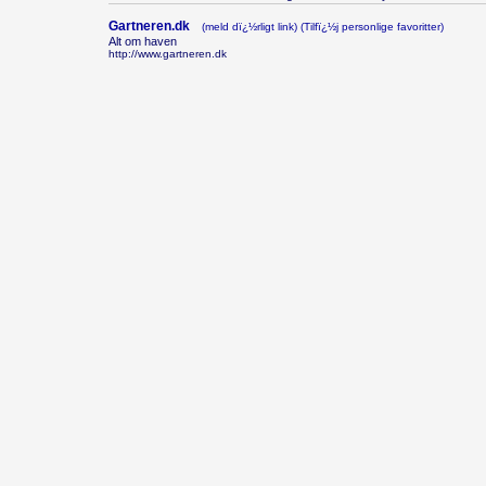
Gartneren.dk
(meld dï¿½rligt link)
(Tilfï¿½j personlige favoritter)
Alt om haven
http://www.gartneren.dk