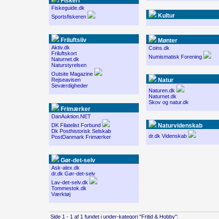
Fiskeri
Fiskeguide.dk
Kultur
Sportsfiskeren
Friluftsliv
Mønter
Aktiv.dk
Coins.dk
Friluftskort
Numismatisk Forening
Naturnet.dk
Naturstyrelsen
Outsite Magazine
Rejseavisen
Natur
Seværdigheder
Naturen.dk
Naturnet.dk
Skov og natur.dk
Frimærker
DanAuktion.NET
DK Filatelist Forbund
Naturvidenskab
Dk Posthistorisk Selskab
dr.dk Videnskab
PostDanmark Frimærker
Gør-det-selv
Ask-alex.dk
dr.dk Gør-det-selv
Lav-det-selv.dk
Tommestok.dk
Værktøj
Side 1 - 1 af 1 fundet i under-kategori "Fritid & Hobby":