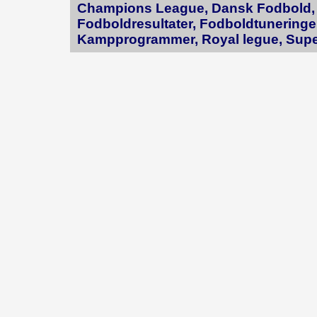
Champions League,
Dansk Fodbold
Fodboldresultater,
Fodboldtuneringe
Kampprogrammer,
Royal legue,
Supe