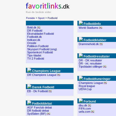
Kun de bedste sider
Forside
>
Sport
> Fodbold
Fodboldinfo
Bold.dk
World Stadiums
DR Fodbold
Ekstrabladet Fodbold
Fodboldt.dk
Indkast.dk
Fodboldklubber
Onside
Drømmehold.dk
Politiken Fodbold
Skysport Fodbold (eng)
Sportenkort Fodbold
Tips-bladet
Fodboldresultater
TV 2 Fodbold
DR - DK resultater
DR - int. resultater
Tipsbladet stillinger
Champions League
DR Champions League
Fodboldtuneringer
Champions League
Royal league
Dansk Fodbold
UEFA Cup
EB - Dk Fodbold
Forbund
Fodbolddebat
dbu.dk
AGF Fanclub debat
FIFA.com
DR fodbold debat
uefa.com
SydSiden (BIF)