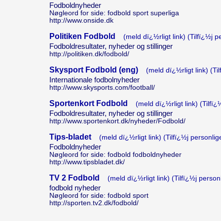
Fodboldnyheder
Nøgleord for side: fodbold sport superliga
http://www.onside.dk
Politiken Fodbold
(meld dï¿½rligt link)
(Tilfï¿½j p
Fodboldresultater, nyheder og stillinger
http://politiken.dk/fodbold/
Skysport Fodbold (eng)
(meld dï¿½rligt link)
(Ti
Internationale fodbolnyheder
http://www.skysports.com/football/
Sportenkort Fodbold
(meld dï¿½rligt link)
(Tilfï¿
Fodboldresultater, nyheder og stillinger
http://www.sportenkort.dk/nyheder/Fodbold/
Tips-bladet
(meld dï¿½rligt link)
(Tilfï¿½j personlige
Fodboldnyheder
Nøgleord for side: fodbold fodboldnyheder
http://www.tipsbladet.dk/
TV 2 Fodbold
(meld dï¿½rligt link)
(Tilfï¿½j personl
fodbold nyheder
Nøgleord for side: fodbold sport
http://sporten.tv2.dk/fodbold/