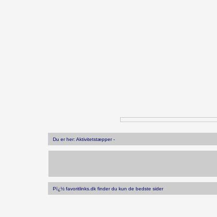
Du er her: Aktivitetstæpper -
Pï¿½ favoritlinks.dk finder du kun de bedste sider