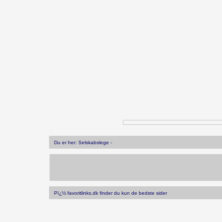
Du er her: Selskabslege -
Pï¿½ favoritlinks.dk finder du kun de bedste sider