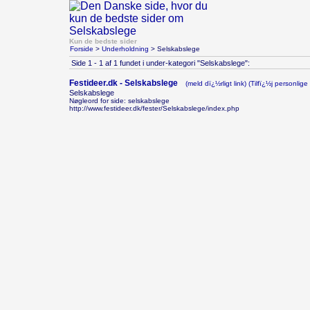
Kun de bedste sider
Forside
>
Underholdning
> Selskabslege
Side 1 - 1 af 1 fundet i under-kategori "Selskabslege":
Festideer.dk - Selskabslege
(meld dï¿½rligt link)
(Tilfï¿½j personlige 
Selskabslege
Nøgleord for side: selskabslege
http://www.festideer.dk/fester/Selskabslege/index.php