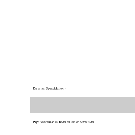
Du er her: Sportsleksikon -
Pï¿½ favoritlinks.dk finder du kun de bedste sider