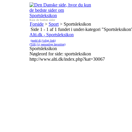
Kun de bedste sider
Forside
>
Sport
> Sportsleksikon
Side 1 - 1 af 1 fundet i under-kategori "Sportsleksikon
Alti.dk - Sportsleksikon
(meld dï¿½rligt link)
(Tilfï¿½j personlige favoritter)
Sportsleksikon
Nøgleord for side: sportsleksikon
http://www.alti.dk/index.php?kat=30067